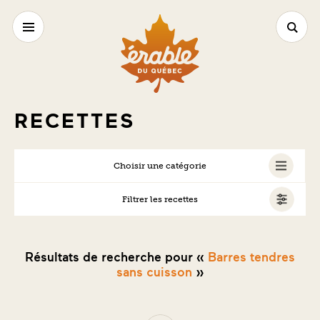
RECETTES
Choisir une catégorie
Filtrer les recettes
TOUS
SANS NOIX/ARACHIDES
SANS ŒUFS
SANS PRODUITS LAITIERS
Résultats de recherche pour «
Barres tendres
VÉGÉTALIEN
VÉGÉTARIEN
sans cuisson
»