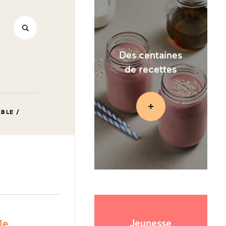
Des centaines
de recettes
ABLE /
ION :
le
Jeunesse