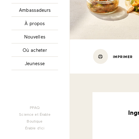
Ambassadeurs
À propos
Nouvelles
Où acheter
IMPRIMER
Jeunesse
PPAQ
Ing
Science et Érable
Boutique
Érable d’ici