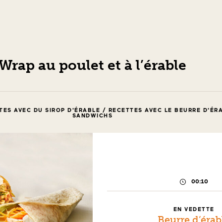
Wrap au poulet et à l’érable
TES AVEC DU SIROP D'ÉRABLE / RECETTES AVEC LE BEURRE D'ÉR
SANDWICHS
00:10
TEMPS
DE
PRÉPARAT
EN VEDETTE
Beurre d’érab