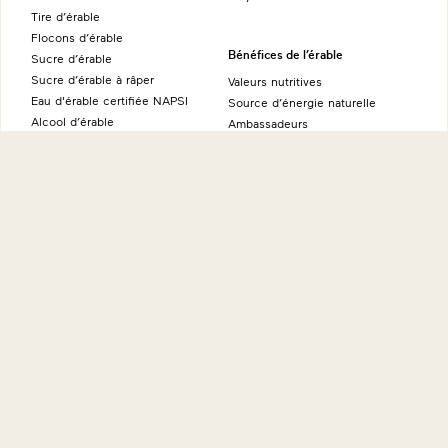
Tire d’érable
Flocons d’érable
Bénéfices de l’érable
Sucre d’érable
Sucre d’érable à râper
Valeurs nutritives
Eau d'érable certifiée NAPSI
Source d’énergie naturelle
Alcool d’érable
Ambassadeurs
Produits fins à l’érable
À propos
Sites internationaux
Histoire
Maple from Canada - Allemagne
Éducation
Maple from Canada - Australie
International
Maple from Canada - Japon
Environnement
Maple from Canada - États-Unis
Recherches
Maple from Canada - Royaume-
FAQ
Uni
Plus
Où acheter
Nous joindre