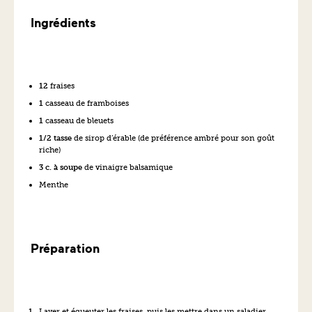
Ingrédients
12
fraises
1
casseau de framboises
1
casseau de bleuets
1/2 tasse
de sirop d’érable (de préférence ambré pour son goût
riche)
3 c. à soupe
de vinaigre balsamique
Menthe
Préparation
Laver et équeuter les fraises, puis les mettre dans un saladier.