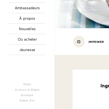
Ambassadeurs
À propos
Nouvelles
Où acheter
IMPRIMER
Jeunesse
PPAQ
Ing
Science et Érable
Boutique
Érable d’ici