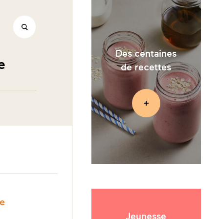
Des centaines
e
de recettes
le
Jeunesse