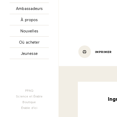
Ambassadeurs
À propos
Nouvelles
Où acheter
IMPRIMER
Jeunesse
PPAQ
Science et Érable
Ing
Boutique
Érable d’ici