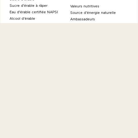
Sucre d’érable à râper
Valeurs nutritives
Eau d'érable certifiée NAPSI
Source d’énergie naturelle
Alcool d’érable
Ambassadeurs
Produits fins à l’érable
À propos
Sites internationaux
Histoire
Maple from Canada - Allemagne
Éducation
Maple from Canada - Australie
International
Maple from Canada - Japon
Environnement
Maple from Canada - États-Unis
Recherches
Maple from Canada - Royaume-
FAQ
Uni
Plus
Où acheter
Nous joindre
Nouvelles
Politique de confidentialité
Termes et conditions