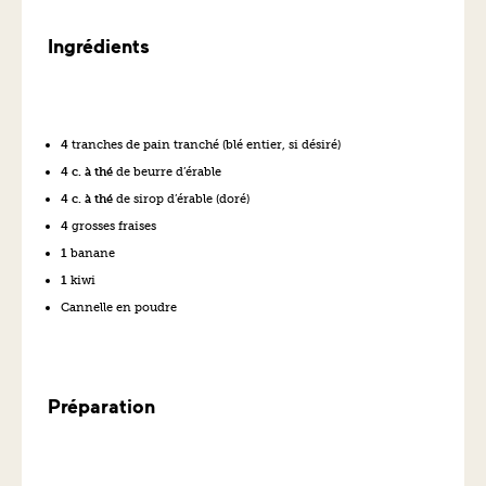
Ingrédients
4
tranches de pain tranché (blé entier, si désiré)
4 c. à thé
de beurre d’érable
4 c. à thé
de sirop d’érable (doré)
4
grosses fraises
1
banane
1
kiwi
Cannelle en poudre
Préparation