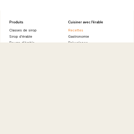
Produits
Cuisiner avec l’érable
Classes de sirop
Recettes
Sirop d’érable
Gastronomie
Beurre d’érable
Polyvalence
Tire d’érable
Flocons d’érable
Bénéfices de l’érable
Sucre d’érable
Sucre d’érable à râper
Valeurs nutritives
Eau d'érable certifiée NAPSI
Source d’énergie naturelle
Alcool d’érable
Ambassadeurs
Produits fins à l’érable
À propos
Sites internationaux
Histoire
Maple from Canada - Allemagne
Éducation
Maple from Canada - Australie
International
Maple from Canada - Japon
Environnement
Maple from Canada - États-Unis