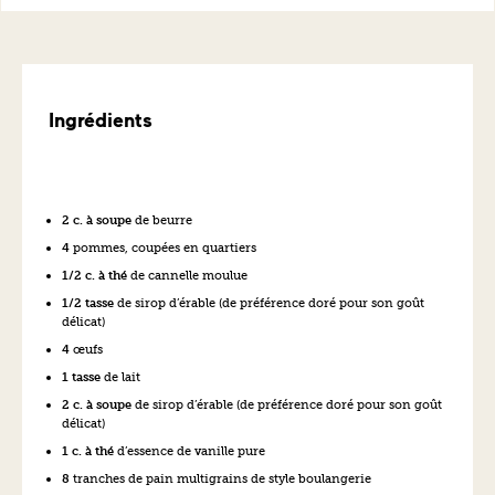
Ingrédients
2 c. à soupe
de beurre
4
pommes, coupées en quartiers
1/2 c. à thé
de cannelle moulue
1/2 tasse
de sirop d’érable (de préférence doré pour son goût
délicat)
4
œufs
1 tasse
de lait
2 c. à soupe
de sirop d’érable (de préférence doré pour son goût
délicat)
1 c. à thé
d’essence de vanille pure
8
tranches de pain multigrains de style boulangerie