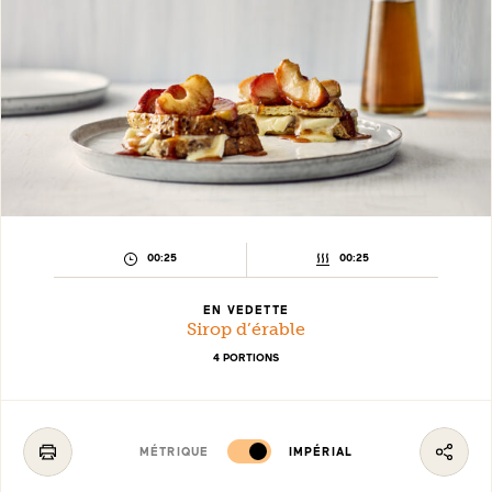
TEMPS
TEMPS
00:25
00:25
DE
DE
PRÉPARATION :
CUISSON :
EN VEDETTE
Sirop d’érable
4 PORTIONS
MÉTRIQUE
IMPÉRIAL