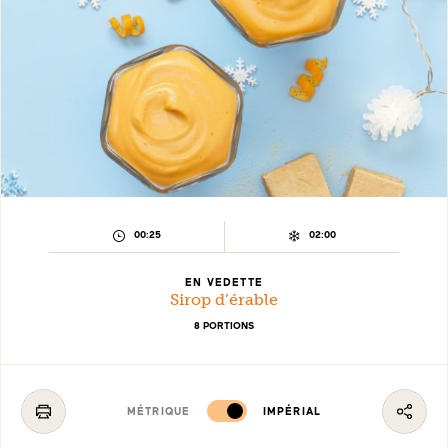
TEMPS
TEMPS
00:25
02:00
DE
DE
PRÉPARATION :
REFROIDISSEMENT :
EN VEDETTE
Sirop d’érable
8 PORTIONS
MÉTRIQUE
IMPÉRIAL