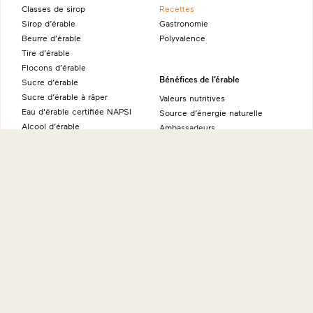
Classes de sirop
Recettes
Sirop d’érable
Gastronomie
Beurre d’érable
Polyvalence
Tire d’érable
Flocons d’érable
Bénéfices de l’érable
Sucre d’érable
Sucre d’érable à râper
Valeurs nutritives
Eau d'érable certifiée NAPSI
Source d’énergie naturelle
Alcool d’érable
Ambassadeurs
Produits fins à l’érable
À propos
Sites internationaux
Histoire
Maple from Canada - Allemagne
Éducation
Maple from Canada - Australie
International
Maple from Canada - Japon
Environnement
Maple from Canada - États-Unis
Recherches
Maple from Canada - Royaume-
FAQ
Uni