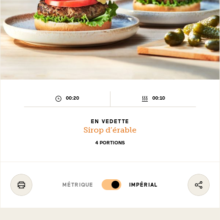
TEMPS
TEMPS
00:20
00:10
DE
DE
PRÉPARATION :
CUISSON :
EN VEDETTE
Sirop d’érable
4 PORTIONS
MÉTRIQUE
IMPÉRIAL