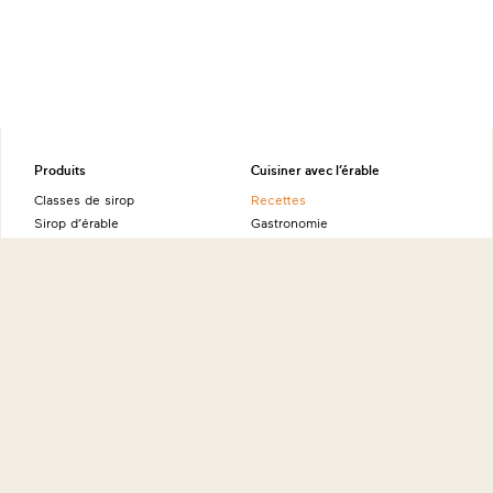
Produits
Cuisiner avec l’érable
Classes de sirop
Recettes
Sirop d’érable
Gastronomie
Beurre d’érable
Polyvalence
Tire d’érable
Flocons d’érable
Bénéfices de l’érable
Sucre d’érable
Sucre d’érable à râper
Valeurs nutritives
Eau d'érable certifiée NAPSI
Source d’énergie naturelle
Alcool d’érable
Ambassadeurs
Produits fins à l’érable
À propos
Sites internationaux