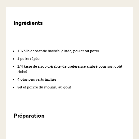
Ingrédients
1 1/3 lb
de viande hachée (dinde, poulet ou porc)
1
poire râpée
1/4 tasse
de sirop d’érable (de préférence ambré pour son goût
riche)
4
oignons verts hachés
Sel et poivre du moulin, au goût
Préparation