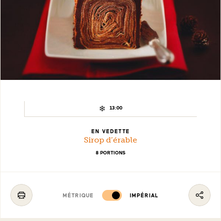
TEMPS
13:00
DE
REFROIDISSEMENT :
EN VEDETTE
Sirop d’érable
8 PORTIONS
MÉTRIQUE
IMPÉRIAL