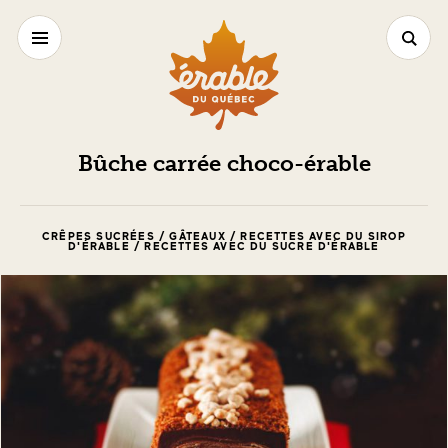
Bûche carrée choco-érable
CRÊPES SUCRÉES / GÂTEAUX / RECETTES AVEC DU SIROP
D'ÉRABLE / RECETTES AVEC DU SUCRE D'ÉRABLE