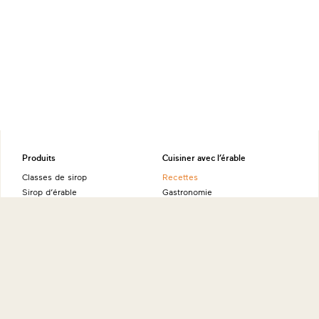
Produits
Cuisiner avec l’érable
Classes de sirop
Recettes
Sirop d’érable
Gastronomie
Beurre d’érable
Polyvalence
Tire d’érable
Flocons d’érable
Bénéfices de l’érable
Sucre d’érable
Sucre d’érable à râper
Valeurs nutritives
Eau d'érable certifiée NAPSI
Source d’énergie naturelle
Alcool d’érable
Ambassadeurs
Produits fins à l’érable