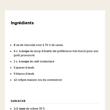
Ingrédients
8 oz
de chocolat noir à 70 % de cacao
6 c. à soupe
de sirop d’érable (de préférence très foncé pour son
goût prononcé)
1 c. à soupe
de café instantané
5
jaunes d’œufs
5
blancs d’œufs
12
crêpes maison (ou du commerce)
GANACHE
1/2 tasse
de crème 35 %