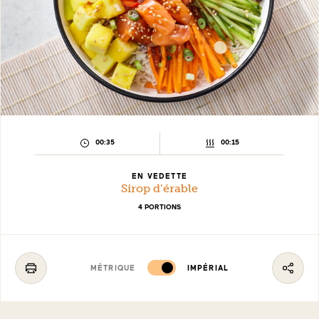
TEMPS
TEMPS
00:35
00:15
DE
DE
PRÉPARATION :
CUISSON :
EN VEDETTE
Sirop d’érable
4 PORTIONS
MÉTRIQUE
IMPÉRIAL