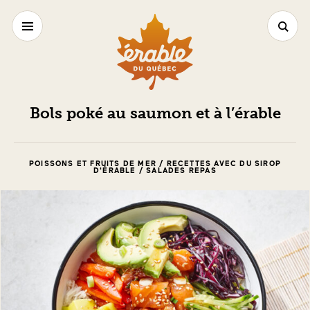
Bols poké au saumon et à l’érable
POISSONS ET FRUITS DE MER / RECETTES AVEC DU SIROP
D'ÉRABLE / SALADES REPAS