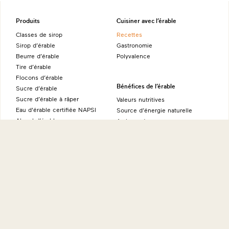
Produits
Cuisiner avec l’érable
Classes de sirop
Recettes
Sirop d’érable
Gastronomie
Beurre d’érable
Polyvalence
Tire d’érable
Flocons d’érable
Bénéfices de l’érable
Sucre d’érable
Sucre d’érable à râper
Valeurs nutritives
Eau d'érable certifiée NAPSI
Source d’énergie naturelle
Alcool d’érable
Ambassadeurs
Produits fins à l’érable
À propos
Sites internationaux
Histoire
Maple from Canada - Allemagne
Éducation
Maple from Canada - Australie
International
Maple from Canada - Japon
Environnement
Maple from Canada - États-Unis
Recherches
Maple from Canada - Royaume-
FAQ
Uni