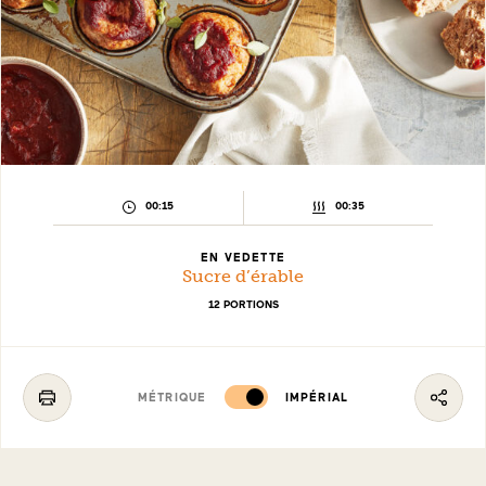
TEMPS
TEMPS
00:15
00:35
DE
DE
PRÉPARATION :
CUISSON :
EN VEDETTE
Sucre d’érable
12 PORTIONS
MÉTRIQUE
IMPÉRIAL