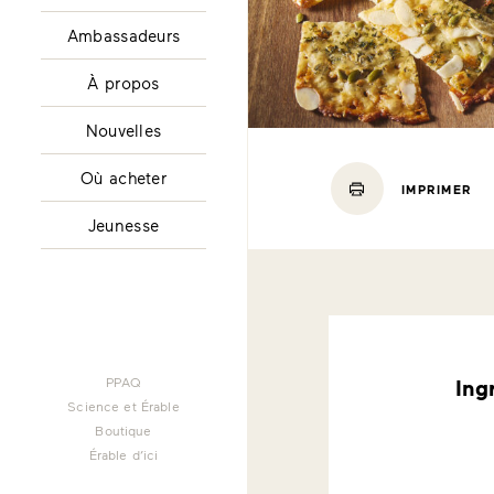
Ambassadeurs
À propos
Nouvelles
Où acheter
IMPRIMER
Jeunesse
PPAQ
Ing
Science et Érable
Boutique
Érable d’ici