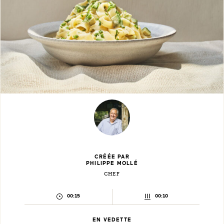
CRÉÉE PAR
PHILIPPE MOLLÉ
CHEF
TEMPS
TEMPS
00:15
00:10
DE
DE
PRÉPARATION :
CUISSON :
EN VEDETTE