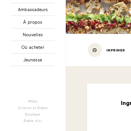
Ambassadeurs
À propos
Nouvelles
Où acheter
IMPRIMER
Jeunesse
PPAQ
Ing
Science et Érable
Boutique
Érable d’ici