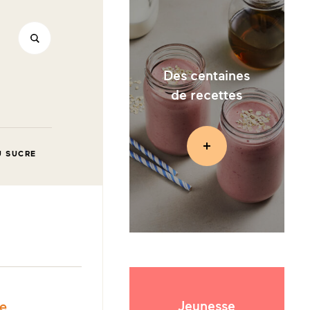
Des centaines
de recettes
U SUCRE
ION :
le
Jeunesse