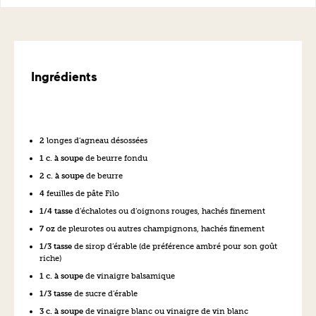
Ingrédients
2
longes d’agneau désossées
1 c. à soupe
de beurre fondu
2 c. à soupe
de beurre
4
feuilles de pâte Filo
1/4 tasse
d’échalotes ou d’oignons rouges, hachés finement
7 oz
de pleurotes ou autres champignons, hachés finement
1/3 tasse
de sirop d’érable (de préférence ambré pour son goût
riche)
1 c. à soupe
de vinaigre balsamique
1/3 tasse
de sucre d’érable
3 c. à soupe
de vinaigre blanc ou vinaigre de vin blanc