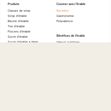
Produits
Cuisiner avec l’érable
Classes de sirop
Recettes
Sirop d’érable
Gastronomie
Beurre d’érable
Polyvalence
Tire d’érable
Flocons d’érable
Bénéfices de l’érable
Sucre d’érable
Sucre d’érable à râper
Valeurs nutritives
Eau d'érable certifiée NAPSI
Source d’énergie naturelle
Alcool d’érable
Ambassadeurs
Produits fins à l’érable
À propos
Sites internationaux
Histoire
Maple from Canada - Allemagne
Éducation
Maple from Canada - Australie
International
Maple from Canada - Japon
Environnement
Maple from Canada - États-Unis
Recherches
Maple from Canada - Royaume-
FAQ
Uni