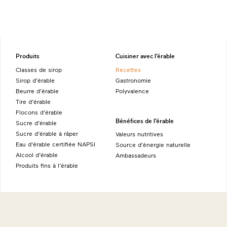
Produits
Cuisiner avec l’érable
Classes de sirop
Recettes
Sirop d’érable
Gastronomie
Beurre d’érable
Polyvalence
Tire d’érable
Flocons d’érable
Bénéfices de l’érable
Sucre d’érable
Sucre d’érable à râper
Valeurs nutritives
Eau d'érable certifiée NAPSI
Source d’énergie naturelle
Alcool d’érable
Ambassadeurs
Produits fins à l’érable
À propos
Sites internationaux
Histoire
Maple from Canada - Allemagne
Éducation
Maple from Canada - Australie