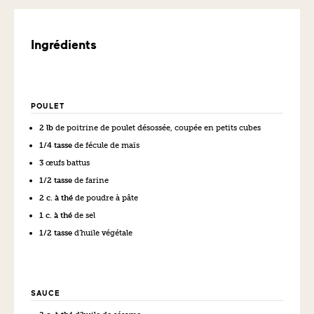
Ingrédients
POULET
2 lb
de poitrine de poulet désossée, coupée en petits cubes
1/4 tasse
de fécule de maïs
3
œufs battus
1/2 tasse
de farine
2 c. à thé
de poudre à pâte
1 c. à thé
de sel
1/2 tasse
d’huile végétale
SAUCE