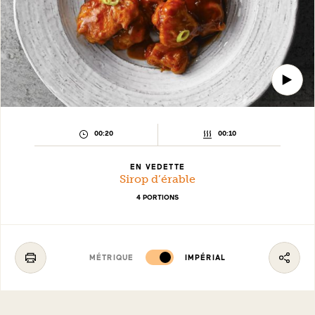
TEMPS
TEMPS
00:20
00:10
DE
DE
PRÉPARATION :
CUISSON :
EN VEDETTE
Sirop d’érable
4 PORTIONS
MÉTRIQUE
IMPÉRIAL