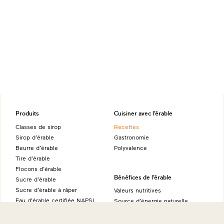
Produits
Cuisiner avec l’érable
Classes de sirop
Recettes
Sirop d’érable
Gastronomie
Beurre d’érable
Polyvalence
Tire d’érable
Flocons d’érable
Bénéfices de l’érable
Sucre d’érable
Sucre d’érable à râper
Valeurs nutritives
Eau d'érable certifiée NAPSI
Source d’énergie naturelle
Alcool d’érable
Ambassadeurs
Produits fins à l’érable