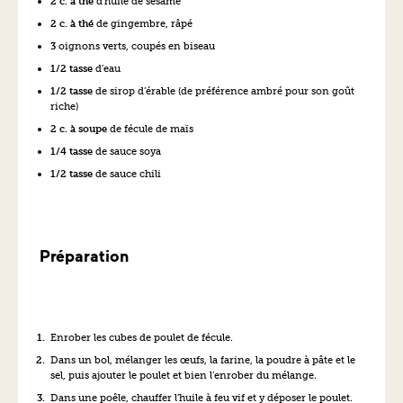
2 c. à thé
d’huile de sésame
2 c. à thé
de gingembre, râpé
3
oignons verts, coupés en biseau
1/2 tasse
d’eau
1/2 tasse
de sirop d’érable (de préférence ambré pour son goût
riche)
2 c. à soupe
de fécule de maïs
1/4 tasse
de sauce soya
1/2 tasse
de sauce chili
Préparation
Enrober les cubes de poulet de fécule.
Dans un bol, mélanger les œufs, la farine, la poudre à pâte et le
sel, puis ajouter le poulet et bien l’enrober du mélange.
Dans une poêle, chauffer l’huile à feu vif et y déposer le poulet.