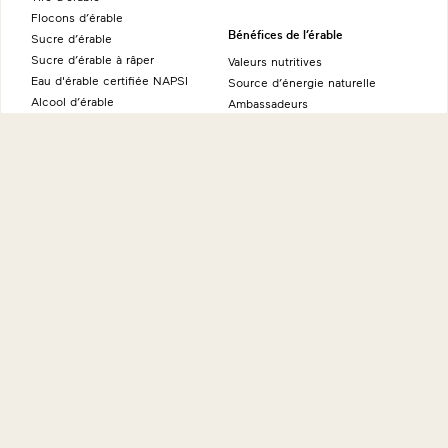
Flocons d’érable
Bénéfices de l’érable
Sucre d’érable
Sucre d’érable à râper
Valeurs nutritives
Eau d'érable certifiée NAPSI
Source d’énergie naturelle
Alcool d’érable
Ambassadeurs
Produits fins à l’érable
À propos
Sites internationaux
Histoire
Maple from Canada - Allemagne
Éducation
Maple from Canada - Australie
International
Maple from Canada - Japon
Environnement
Maple from Canada - États-Unis
Recherches
Maple from Canada - Royaume-
FAQ
Uni
Plus
Où acheter
Nous joindre
Nouvelles