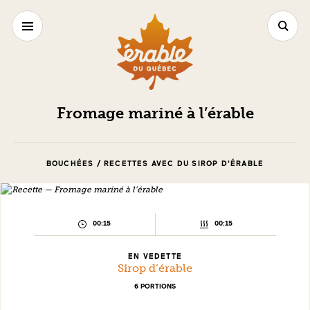
Fromage mariné à l’érable
BOUCHÉES / RECETTES AVEC DU SIROP D'ÉRABLE
TEMPS
TEMPS
00:15
00:15
DE
DE
PRÉPARATION :
CUISSON :
EN VEDETTE
Sirop d’érable
6 PORTIONS